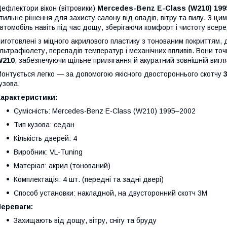
ефлектори вікон (вітровики)
Mercedes-Benz E-Class (W210) 199
тильне рішення для захисту салону від опадів, вітру та пилу. З ц
втомобіль навіть під час дощу, зберігаючи комфорт і чистоту всере
иготовлені з міцного акрилового пластику з тонованим покриттям,
льтрафіолету, перепадів температур і механічних впливів. Вони 
W210
, забезпечуючи щільне прилягання й акуратний зовнішній вигл
онтується легко — за допомогою якісного двостороннього скотчу
узова.
Характеристики:
Сумісність: Mercedes-Benz E-Class (W210) 1995–2002
Тип кузова: седан
Кількість дверей: 4
Виробник: VL-Tuning
Матеріал: акрил (тонований)
Комплектація: 4 шт. (передні та задні двері)
Способ установки: накладной, на двусторонний скотч 3M
Переваги:
Захищають від дощу, вітру, снігу та бруду