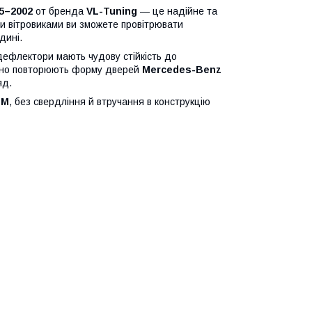
5–2002
от бренда
VL-Tuning
— це надійне та
ими вітровиками ви зможете провітрювати
дині.
 дефлектори мають чудову стійкість до
точно повторюють форму дверей
Mercedes-Benz
яд.
3M
, без свердління й втручання в конструкцію