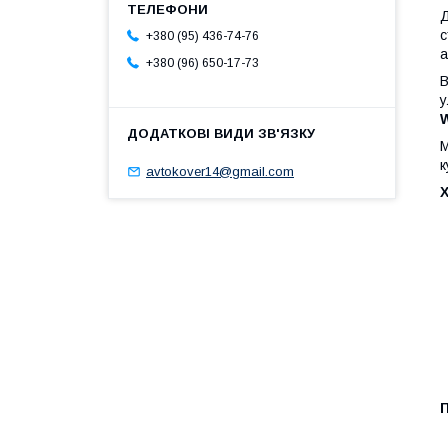
Д
с
+380 (95) 436-74-76
а
+380 (96) 650-17-73
В
у
М
к
avtokover14@gmail.com