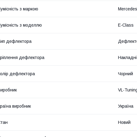
умісність з маркою
Mercede
умісність з моделлю
E-Class
ип дефлектора
Дефлекто
ріплення дефлектора
Накладні
олір дефлектора
Чорний
иробник
VL-Tunin
раїна виробник
Україна
Стан
Новий