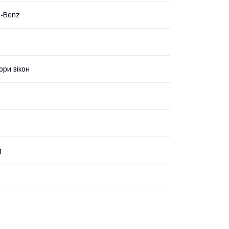
s-Benz
ри вікон
g