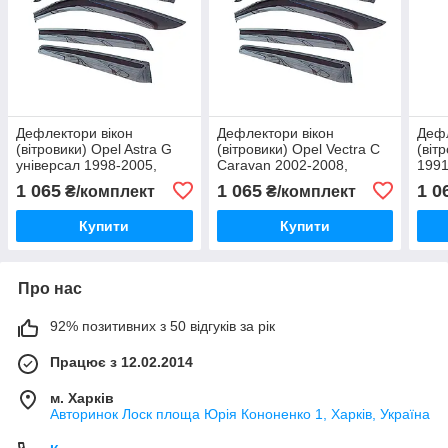
Дефлектори вікон
Дефлектори вікон
Дефл
(вітровики) Opel Astra G
(вітровики) Opel Vectra C
(віт
універсал 1998-2005,
Caravan 2002-2008,
1991
комплект 4 шт., "VL-
універсал, комплект 4 шт.,
"VL-
1 065
1 065
1 0
₴/комплект
₴/комплект
Tuning"
"VL-Tuning"
Купити
Купити
Про нас
92% позитивних з 50 відгуків за рік
Працює з 12.02.2014
м. Харків
Авторинок Лоск площа Юрія Кононенко 1, Харків, Україна