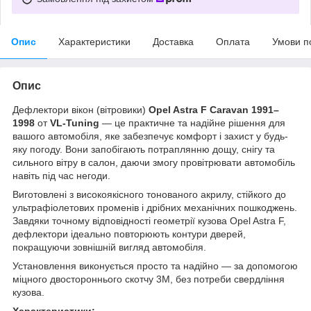
Опис
Характеристики
Доставка
Оплата
Умови п
Опис
Дефлектори вікон (вітровики)
Opel Astra F Caravan 1991–
1998
от
VL-Tuning
— це практичне та надійне рішення для
вашого автомобіля, яке забезпечує комфорт і захист у будь-
яку погоду. Вони запобігають потраплянню дощу, снігу та
сильного вітру в салон, даючи змогу провітрювати автомобіль
навіть під час негоди.
Виготовлені з високоякісного тонованого акрилу, стійкого до
ультрафіолетових променів і дрібних механічних пошкоджень.
Завдяки точному відповідності геометрії кузова Opel Astra F,
дефлектори ідеально повторюють контури дверей,
покращуючи зовнішній вигляд автомобіля.
Установлення виконується просто та надійно — за допомогою
міцного двостороннього скотчу 3M, без потреби свердління
кузова.
Характеристики: