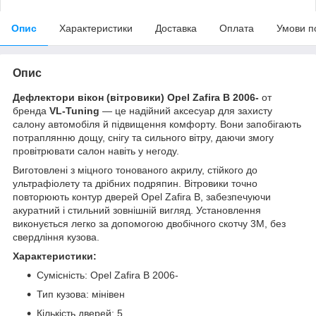
Опис
Характеристики
Доставка
Оплата
Умови п
Опис
Дефлектори вікон (вітровики) Opel Zafira B 2006-
от
бренда
VL-Tuning
— це надійний аксесуар для захисту
салону автомобіля й підвищення комфорту. Вони запобігають
потраплянню дощу, снігу та сильного вітру, даючи змогу
провітрювати салон навіть у негоду.
Виготовлені з міцного тонованого акрилу, стійкого до
ультрафіолету та дрібних подряпин. Вітровики точно
повторюють контур дверей Opel Zafira B, забезпечуючи
акуратний і стильний зовнішній вигляд. Установлення
виконується легко за допомогою двобічного скотчу 3M, без
свердління кузова.
Характеристики:
Сумісність: Opel Zafira B 2006-
Тип кузова: мінівен
Кількість дверей: 5