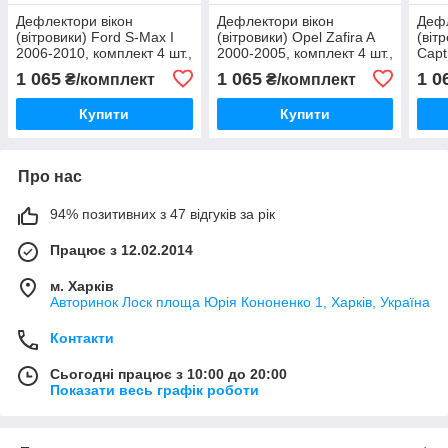
Дефлектори вікон
Дефлектори вікон
Дефл
(вітровики) Ford S-Max I
(вітровики) Opel Zafira A
(віт
2006-2010, комплект 4 шт.,
2000-2005, комплект 4 шт.,
Capt
"VL-Tuning"
"VL-Tuning"
комп
1 065
1 065
1 0
₴/комплект
₴/комплект
Tuni
Купити
Купити
Про нас
94% позитивних з 47 відгуків за рік
Працює з 12.02.2014
м. Харків
Авторинок Лоск площа Юрія Кононенко 1, Харків, Україна
Контакти
Сьогодні працює з 10:00 до 20:00
Показати весь графік роботи