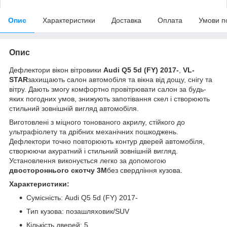
Опис
Характеристики
Доставка
Оплата
Умови п
Опис
Дефлектори вікон вітровики
Audi Q5 5d (FY) 2017-
,
VL-
STAR
захищають салон автомобіля та вікна від дощу, снігу та
вітру. Дають змогу комфортно провітрювати салон за будь-
яких погодних умов, знижують запотівання скел і створюють
стильний зовнішній вигляд автомобіля.
Виготовлені з міцного тонованого акрилу, стійкого до
ультрафіолету та дрібних механічних пошкоджень.
Дефлектори точно повторюють контур дверей автомобіля,
створюючи акуратний і стильний зовнішній вигляд.
Установлення виконується легко за допомогою
двостороннього скотчу 3M
без свердління кузова.
Характеристики:
Сумісність: Audi Q5 5d (FY) 2017-
Тип кузова: позашляховик/SUV
Кількість дверей: 5