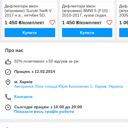
Дефлектори вікон
Дефлектори вікон
Дефл
(вітровики) Suzuki Swift V
(вітровики) BMW 5 (F10)
(віт
2017-н.в., хетчбек 5D,
2010-2017, кузов седан,
2005
комплект 4 шт., "VL-STAR"
комплект 4 шт., "VL-STAR"
комп
1 450
1 450
1 0
₴/комплект
₴/комплект
Tuni
Купити
Купити
Про нас
92% позитивних з 50 відгуків за рік
Працює з 12.02.2014
м. Харків
Авторинок Лоск площа Юрія Кононенко 1, Харків, Україна
Контакти
Сьогодні працює з 10:00 до 20:00
Показати весь графік роботи