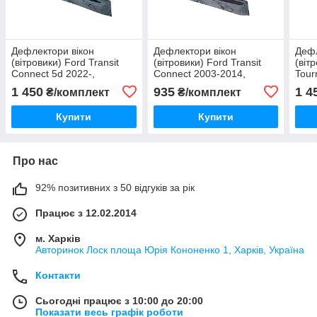
Дефлектори вікон
Дефлектори вікон
Дефл
(вітровики) Ford Transit
(вітровики) Ford Transit
(віт
Connect 5d 2022-,
Connect 2003-2014,
Tour
комплект 4 шт., "VL-STAR"
комплект 2 шт., "VL-
2012
1 450
935
1 4
₴/комплект
₴/комплект
Tuning"
STA
Купити
Купити
Про нас
92% позитивних з 50 відгуків за рік
Працює з 12.02.2014
м. Харків
Авторинок Лоск площа Юрія Кононенко 1, Харків, Україна
Контакти
Сьогодні працює з 10:00 до 20:00
Показати весь графік роботи