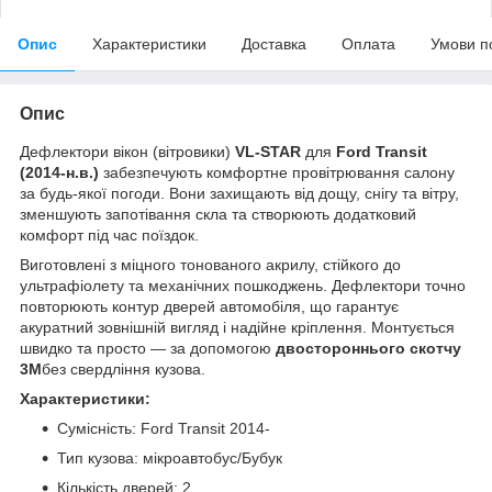
Опис
Характеристики
Доставка
Оплата
Умови п
Опис
Дефлектори вікон (вітровики)
VL-STAR
для
Ford Transit
(2014-н.в.)
забезпечують комфортне провітрювання салону
за будь-якої погоди. Вони захищають від дощу, снігу та вітру,
зменшують запотівання скла та створюють додатковий
комфорт під час поїздок.
Виготовлені з міцного тонованого акрилу, стійкого до
ультрафіолету та механічних пошкоджень. Дефлектори точно
повторюють контур дверей автомобіля, що гарантує
акуратний зовнішній вигляд і надійне кріплення. Монтується
швидко та просто — за допомогою
двостороннього скотчу
3M
без свердління кузова.
Характеристики:
Сумісність: Ford Transit 2014-
Тип кузова: мікроавтобус/Бубук
Кількість дверей: 2