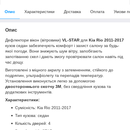
Опис
Характеристики
Доставка
Оплата
Умови п
Опис
Дефлектори вікон (вітровики)
VL-STAR
для
Kia Rio 2011-2017
кузов седан забезпечують комфорт і захист салону за будь-
якої погоди. Вони знижують шум вітру, запобігають
запотіванню скел і дають змогу провітрювати салон навіть під
час дощу.
Виготовлені з міцного акрилу з затемненням, стійкого до
подряпин, ультрафіолету та перепадів температур.
Установлення виконується легко за допомогою
двостороннього скотчу 3M
, без свердління кузова та
додаткових інструментів.
Характеристики:
Сумісність: Kia Rio 2011-2017
Тип кузова: седан
Кількість дверей: 4