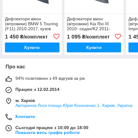
Дефлектори вікон
Дефлектори вікон
Дефл
(вітровики) BMW 5 Touring
(вітровики) Kia Rio III
(віт
(F11) 2010-2017, кузов
2010- седан/K2 2011-
Impr
універсал, комплект 4 шт.,
седан, комплект 4 шт.,
комп
1 450
1 095
1 4
₴/комплект
₴/комплект
"VL-STAR"
"VL-Tuning"
Купити
Купити
Про нас
94% позитивних з 49 відгуків за рік
Працює з 12.02.2014
м. Харків
Авторинок Лоск площа Юрія Кононенко 1, Харків, Україна
Контакти
Сьогодні працює з 10:00 до 18:00
Показати весь графік роботи