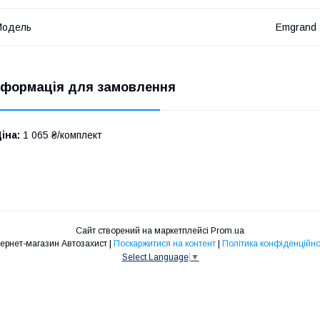
Модель
Emgrand
нформація для замовлення
іна:
1 065 ₴/комплект
Сайт створений на маркетплейсі
Prom.ua
Інтернет-магазин Автозахист |
Поскаржитися на контент
|
Політика конфіденційно
Select Language
▼