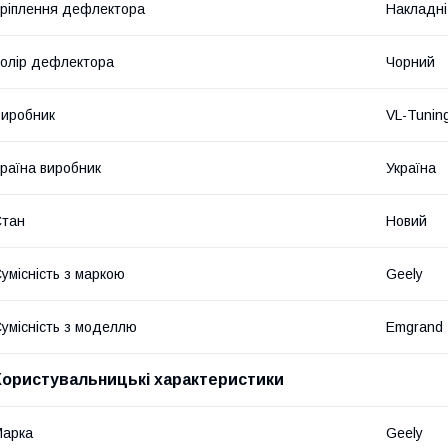
ріплення дефлектора
Накладні
олір дефлектора
Чорний
иробник
VL-Tunin
раїна виробник
Україна
Стан
Новий
умісність з маркою
Geely
умісність з моделлю
Emgrand
Користувальницькі характеристики
Марка
Geely