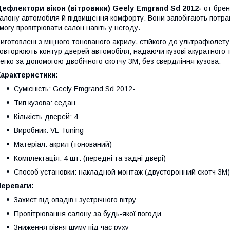
ефлектори вікон (вітровики) Geely Emgrand Sd 2012-
от бре
алону автомобіля й підвищення комфорту. Вони запобігають потрап
могу провітрювати салон навіть у негоду.
иготовлені з міцного тонованого акрилу, стійкого до ультрафіолет
овторюють контур дверей автомобіля, надаючи кузові акуратного 
егко за допомогою двобічного скотчу 3M, без свердління кузова.
Характеристики:
Сумісність: Geely Emgrand Sd 2012-
Тип кузова: седан
Кількість дверей: 4
Виробник: VL-Tuning
Матеріал: акрил (тонований)
Комплектація: 4 шт. (передні та задні двері)
Способ установки: накладной монтаж (двусторонний скотч 3M)
Переваги:
Захист від опадів і зустрічного вітру
Провітрювання салону за будь-якої погоди
Зниження рівня шуму під час руху