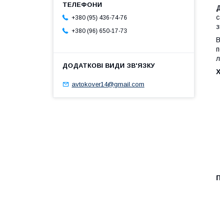
Д
с
+380 (95) 436-74-76
з
+380 (96) 650-17-73
В
п
л
avtokover14@gmail.com