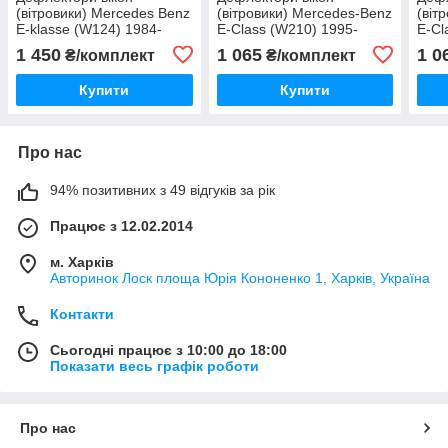
(вітровики) Mercedes Benz
(вітровики) Mercedes-Benz
(віт
E-klasse (W124) 1984-
E-Class (W210) 1995-
E-Cl
1995, седан, комплект 4
2002, седан, комплект 4
2016
1 450
1 065
1 0
₴/комплект
₴/комплект
шт., "VL-STAR"
шт., "VL-Tuning"
шт.,
Купити
Купити
Про нас
94% позитивних з 49 відгуків за рік
Працює з 12.02.2014
м. Харків
Авторинок Лоск площа Юрія Кононенко 1, Харків, Україна
Контакти
Сьогодні працює з 10:00 до 18:00
Показати весь графік роботи
Про нас