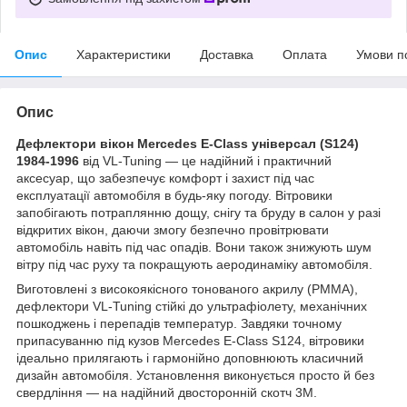
Опис
Характеристики
Доставка
Оплата
Умови п
Опис
Дефлектори вікон Mercedes E-Class універсал (S124)
1984-1996
від VL-Tuning — це надійний і практичний
аксесуар, що забезпечує комфорт і захист під час
експлуатації автомобіля в будь-яку погоду. Вітровики
запобігають потраплянню дощу, снігу та бруду в салон у разі
відкритих вікон, даючи змогу безпечно провітрювати
автомобіль навіть під час опадів. Вони також знижують шум
вітру під час руху та покращують аеродинаміку автомобіля.
Виготовлені з високоякісного тонованого акрилу (PMMA),
дефлектори VL-Tuning стійкі до ультрафіолету, механічних
пошкоджень і перепадів температур. Завдяки точному
припасуванню під кузов Mercedes E-Class S124, вітровики
ідеально прилягають і гармонійно доповнюють класичний
дизайн автомобіля. Установлення виконується просто й без
свердління — на надійний двосторонній скотч 3M.