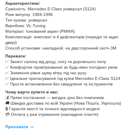
Характеристики:
Сумісність: Mercedes E-Class універсал (S124)
Роки випуску: 1984-1996
Тип кузова: універсал
Виробник: VL-Tuning
Матеріал: тонований акрил (PMMA)
Комплектація: комплект із 4 дефлекторів (передні та задні
двері)
Способ установки: накладной, на двусторонний скотч 3M
Переваги:
✅ Захист салону від дощу, снігу та дорожнього пилу
✅ Комфортне провітрювання за будь-яких погодних умов
✅ Зниження рівня шуму вітру під час руху
✅ Ідеальне припасування під кузов Mercedes E-Class S124
✅ Просте встановлення без свердління та інструментів
Чому варто купити в нас:
💰 Прямі постачання — вигідна ціна без помічників
🚚 Швидка доставка по всій Україні (Нова Пошта, Укрпошта)
🔒 Гарантія якості та точного відповідності моделі
💳 Оплата у разі отримання (накладене плаття)
Приховати