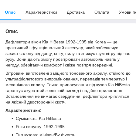
Опис
Характеристики
Доставка
Оплата
Умови п
Опис
Дефлектори вікон Kia HiBesta 1992-1995 від Korea — це
практичний і функціональний аксесуар, який забезпечує
захист салону від дощу, снігу, пилу та знижує шум вітру під час
руху. Вони дають змогу провітрювати автомобіль навіть у
негоду, зберігаючи комфорт і свіже повітря всередині.
Вітровики виготовлені з міцного тонованого акрилу, стійкого до
ультрафіолетового випромінювання, перепадів температур і
механічного впливу. Точне припасування під кузов Kia HiBesta
гарантує акуратний зовнішній вигляд і надійне прилягання.
Встановлення не вимагає свердління: дефлектори кріпляться
на якісний двосторонній скотч.
Характеристики:
Сумісність: Kia HiBesta
Роки випуску: 1992-1995
Тип кузова: мінівен/Бу фургон