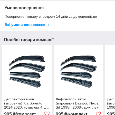
Умови повернення
Повернення товару впродовж 14 днів за домовленістю
Всі умови повернення
Подібні товари компанії
Дефлектори вікон
Дефлектори вікон
Дефл
(вітровики) Kia Sorento
(вітровики) Daewoo Nexia
(віт
2014-2020, комплект 4 шт.,
Sd 1995-; 2008-, комплект
1998
"Korea"
4 шт., "Korea"
Kore
995
995
995
₴/комплект
₴/комплект