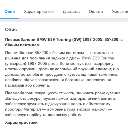
Опис
Характеристики
Доставка
Оплата
Умови п
Опис
Пневмобалони BMW E39 Touring (SW) 1997-2005, 85×200, з
бічним вентилем
Пневмобалони 85×200 з бічним вентилем — оптимальне
рішення для посилення задньої підвіски BMW E39 Touring
(універсал) 1997-2005 років. Вони монтуються всередину
штатних пружин і діють як допоміжний пружний елемент, що
допомагає запобігти просіданню кузова під навантаженням,
особливо під час завантаження багажника, перевезення
пасажирів або причепа.
Пневмобалони покращують стійкість, знижують розкачування,
збільшують ресурс пружин і амортизаторів. Бічний вентиль
забезпечує зручність підкачування навіть в обмеженому
просторі. Матеріал — армована гума високої міцності —
забезпечує надійну та довговічну роботу.
Характеристики