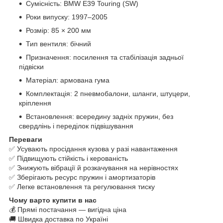
Сумісність: BMW E39 Touring (SW)
Роки випуску: 1997–2005
Розмір: 85 × 200 мм
Тип вентиля: бічний
Призначення: посилення та стабілізація задньої
підвіски
Матеріал: армована гума
Комплектація: 2 пневмобалони, шланги, штуцери,
кріплення
Встановлення: всередину задніх пружин, без
свердлінь і переділок підвішування
Переваги
✅ Усувають просідання кузова у разі навантаження
✅ Підвищують стійкість і керованість
✅ Знижують вібрації й розкачування на нерівностях
✅ Зберігають ресурс пружин і амортизаторів
✅ Легке встановлення та регулювання тиску
Чому варто купити в нас
💰 Прямі постачання — вигідна ціна
🚚 Швидка доставка по Україні