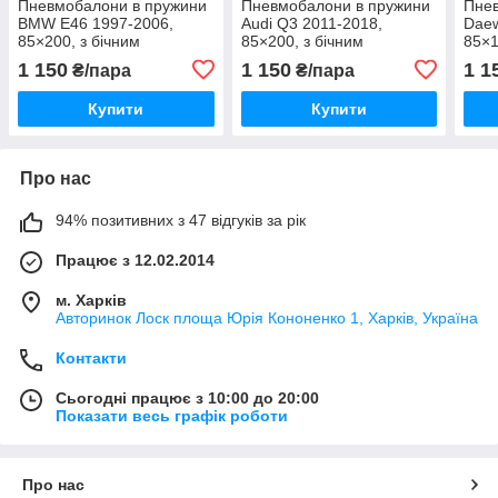
Пневмобалони в пружини
Пневмобалони в пружини
Пне
BMW E46 1997-2006,
Audi Q3 2011-2018,
Daew
85×200, з бічним
85×200, з бічним
85×1
вентилем
вентилем
вен
1 150
1 150
1 1
₴/пара
₴/пара
Купити
Купити
Про нас
94% позитивних з 47 відгуків за рік
Працює з 12.02.2014
м. Харків
Авторинок Лоск площа Юрія Кононенко 1, Харків, Україна
Контакти
Сьогодні працює з 10:00 до 20:00
Показати весь графік роботи
Про нас