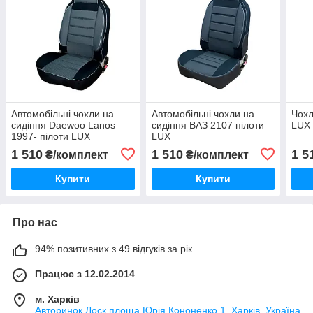
Автомобільні чохли на
Автомобільні чохли на
Чохл
сидіння Daewoo Lanos
сидіння ВАЗ 2107 пілоти
LUX
1997- пілоти LUX
LUX
1 510
1 510
1 5
₴/комплект
₴/комплект
Купити
Купити
Про нас
94% позитивних з 49 відгуків за рік
Працює з 12.02.2014
м. Харків
Авторинок Лоск площа Юрія Кононенко 1, Харків, Україна