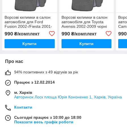
Ворсові килимки в салон
Ворсові килимки в салон
Ворс
автомобіля для Ford
автомобіля для Toyota
авто
Fusion 2002-/Fiesta 2001-
Avensis 2002-2009 чорні
Camr
чорні
990
990
990
₴/комплект
₴/комплект
Купити
Купити
Про нас
94% позитивних з 49 відгуків за рік
Працює з 12.02.2014
м. Харків
Авторинок Лоск площа Юрія Кононенко 1, Харків, Україна
Контакти
Сьогодні працює з 10:00 до 18:00
Показати весь графік роботи