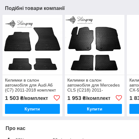
Подібні товари компанії
Килимки в салон
Килимки в салон
Кили
автомобіля для Audi A6
автомобіля для Mercedes
авто
(C7) 2011-2018 комплект
CLS (C218) 2011-
CX-5
Stingray
комплект Stingray
Stin
1 503
1 953
1 8
₴/комплект
₴/комплект
Купити
Купити
Про нас