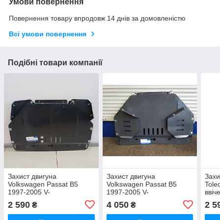
Умови повернення
Повернення товару впродовж 14 днів за домовленістю
Всі умови повернення
Подібні товари компанії
Захист двигуна
Захист двигуна
Захи
Volkswagen Passat B5
Volkswagen Passat B5
Tole
1997-2005 V-
1997-2005 V-
ввіч
1.6/1.8/1.8T/2.0/1.9TD,
1.6/1.8/1.8T/2.0/1.9TD,
мм, 
2 590
4 050
2 5
₴
₴
сталь 2 мм, закр. двс+рад
сталь 2 мм, закр.
двс+кп+рад