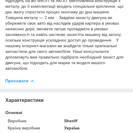
підходить на всі МКПП та АКПП. Виготовлена конструкція з
металу, до її комплектації входить спеціальне кріплення, що
дає змогу спростити процес монтажу до дна машини.
Товщина металу — 2 мм. Завдяки захисту двигуна ви
убережете своє авто від наслідків ударів картера в умовах
неякісних доріг, зможете легше проїжджати в умовах
засніженості та навіть частково захистіть машину від загону,
оскільки конструкція ускладнює доступ до проведення. У
нашому інтернет-магазині ви знайдете тільки оригінальні
запчастини для свого автомобіля. Наші консультанти
допоможуть вам правильно підібрати необхідний захист для
двигуна, що підходить для марки та моделі вашого
автомобіля.
Приховати
Характеристики
Основні
Виробник
Sheriff
Країна виробник
Україна