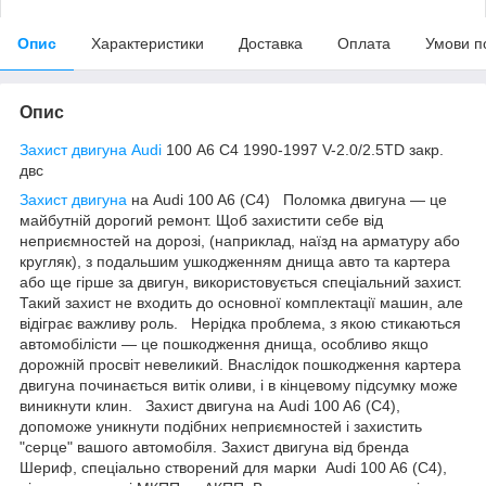
Опис
Характеристики
Доставка
Оплата
Умови п
Опис
Захист двигуна Audi
100 А6 С4 1990-1997 V-2.0/2.5TD закр.
двс
Захист двигуна
на Audi 100 A6 (C4) Поломка двигуна — це
майбутній дорогий ремонт. Щоб захистити себе від
неприємностей на дорозі, (наприклад, наїзд на арматуру або
кругляк), з подальшим ушкодженням днища авто та картера
або ще гірше за двигун, використовується спеціальний захист.
Такий захист не входить до основної комплектації машин, але
відіграє важливу роль. Нерідка проблема, з якою стикаються
автомобілісти — це пошкодження днища, особливо якщо
дорожній просвіт невеликий. Внаслідок пошкодження картера
двигуна починається витік оливи, і в кінцевому підсумку може
виникнути клин. Захист двигуна на Audi 100 A6 (C4),
допоможе уникнути подібних неприємностей і захистить
"серце" вашого автомобіля. Захист двигуна від бренда
Шериф, спеціально створений для марки Audi 100 A6 (C4),