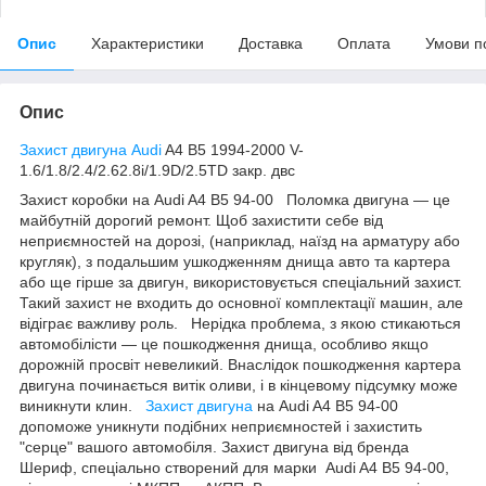
Опис
Характеристики
Доставка
Оплата
Умови п
Опис
Захист двигуна Audi
A4 В5 1994-2000 V-
1.6/1.8/2.4/2.62.8i/1.9D/2.5TD закр. двс
Захист коробки на Audi A4 B5 94-00 Поломка двигуна — це
майбутній дорогий ремонт. Щоб захистити себе від
неприємностей на дорозі, (наприклад, наїзд на арматуру або
кругляк), з подальшим ушкодженням днища авто та картера
або ще гірше за двигун, використовується спеціальний захист.
Такий захист не входить до основної комплектації машин, але
відіграє важливу роль. Нерідка проблема, з якою стикаються
автомобілісти — це пошкодження днища, особливо якщо
дорожній просвіт невеликий. Внаслідок пошкодження картера
двигуна починається витік оливи, і в кінцевому підсумку може
виникнути клин.
Захист двигуна
на Audi A4 B5 94-00
допоможе уникнути подібних неприємностей і захистить
"серце" вашого автомобіля. Захист двигуна від бренда
Шериф, спеціально створений для марки Audi A4 B5 94-00,