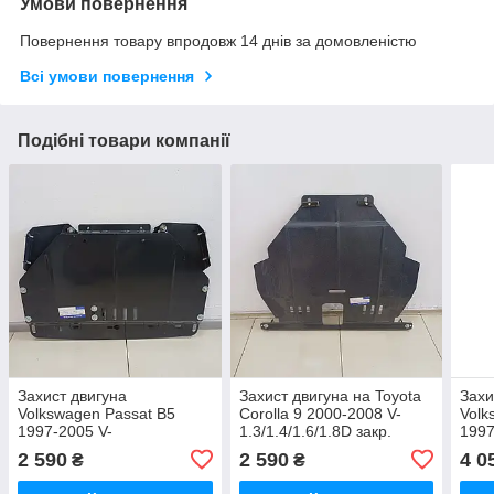
Умови повернення
Повернення товару впродовж 14 днів за домовленістю
Всі умови повернення
Подібні товари компанії
Захист двигуна
Захист двигуна на Toyota
Захи
Volkswagen Passat B5
Corolla 9 2000-2008 V-
Volk
1997-2005 V-
1.3/1.4/1.6/1.8D закр.
1997
1.6/1.8/1.8T/2.0/1.9TD,
тішить двіг кп
1.6/
2 590
2 590
4 0
₴
₴
сталь 2 мм, закр. двс+рад
стал
двс+