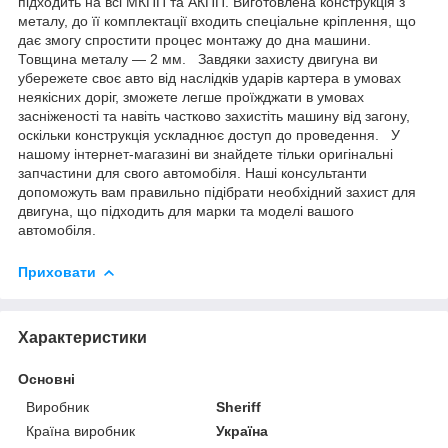
підходить на всі МКПП та АКПП. Виготовлена конструкція з
металу, до її комплектації входить спеціальне кріплення, що
дає змогу спростити процес монтажу до дна машини.
Товщина металу — 2 мм. Завдяки захисту двигуна ви
убережете своє авто від наслідків ударів картера в умовах
неякісних доріг, зможете легше проїжджати в умовах
засніженості та навіть частково захистіть машину від загону,
оскільки конструкція ускладнює доступ до проведення. У
нашому інтернет-магазині ви знайдете тільки оригінальні
запчастини для свого автомобіля. Наші консультанти
допоможуть вам правильно підібрати необхідний захист для
двигуна, що підходить для марки та моделі вашого
автомобіля.
Приховати
Характеристики
Основні
Виробник
Sheriff
Країна виробник
Україна