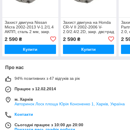
Захист двигуна Nissan
Захист двигуна на Honda
Захи
Micra 2002-2013 V-1.2/1.4
CR-V II 2002-2006 V-
Part
АКПП, сталь 2 мм, закр.
2.0/2.4/2.2D, закр. двс+рад
2.0,
двс+рад + кп
+ кп
+рад
2 590
2 590
2 5
₴
₴
Купити
Купити
Про нас
94% позитивних з 47 відгуків за рік
Працює з 12.02.2014
м. Харків
Авторинок Лоск площа Юрія Кононенко 1, Харків, Україна
Контакти
Сьогодні працює з 10:00 до 20:00
Показати весь графік роботи