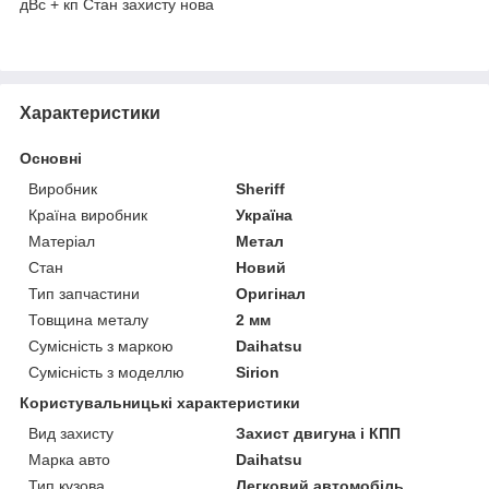
дВс + кп Стан захисту нова
Характеристики
Основні
Виробник
Sheriff
Країна виробник
Україна
Матеріал
Метал
Стан
Новий
Тип запчастини
Оригінал
Товщина металу
2 мм
Сумісність з маркою
Daihatsu
Сумісність з моделлю
Sirion
Користувальницькі характеристики
Вид захисту
Захист двигуна і КПП
Марка авто
Daihatsu
Тип кузова
Легковий автомобіль