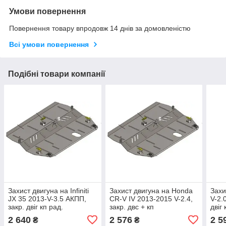
Умови повернення
Повернення товару впродовж 14 днів за домовленістю
Всі умови повернення
Подібні товари компанії
Захист двигуна на Infiniti
Захист двигуна на Honda
Захи
JX 35 2013-V-3.5 АКПП,
CR-V IV 2013-2015 V-2.4,
V-2.
закр. двіг кп рад.
закр. двс + кп
двіг 
2 640
2 576
2 5
₴
₴