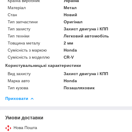
Країна виробник
Україна
Матеріал
Метал
Стан
Новий
Тип запчастини
Оригінал
Тип захисту
Захист двигуна і КПП
Тип техніки
Легковий автомобіль
Товщина металу
2 мм
Сумісність з маркою
Honda
Сумісність з моделлю
CR-V
Користувальницькі характеристики
Вид захисту
Захист двигуна і КПП
Марка авто
Honda
Тип кузова
Позашляховик
Приховати
Умови доставки
Нова Пошта