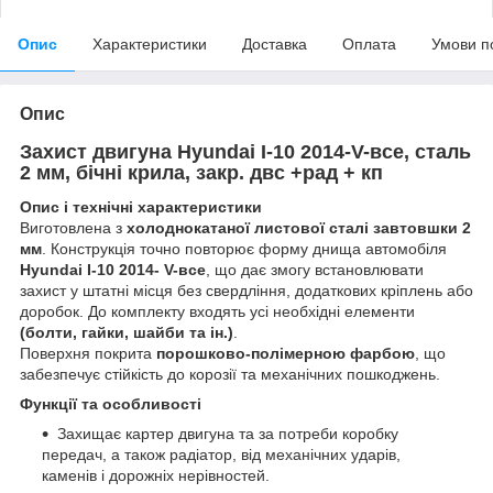
Опис
Характеристики
Доставка
Оплата
Умови п
Опис
Захист двигуна Hyundai I-10 2014-V-все, сталь
2 мм, бічні крила, закр. двс +рад + кп
Опис і технічні характеристики
Виготовлена з
холоднокатаної листової сталі завтовшки 2
мм
. Конструкція точно повторює форму днища автомобіля
Hyundai I-10 2014- V-все
, що дає змогу встановлювати
захист у штатні місця без свердління, додаткових кріплень або
доробок. До комплекту входять усі необхідні елементи
(болти, гайки, шайби та ін.)
.
Поверхня покрита
порошково-полімерною фарбою
, що
забезпечує стійкість до корозії та механічних пошкоджень.
Функції та особливості
Захищає картер двигуна та за потреби коробку
передач, а також радіатор, від механічних ударів,
каменів і дорожніх нерівностей.