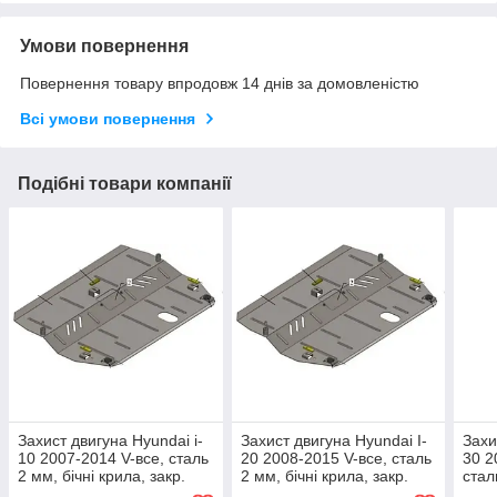
Умови повернення
Повернення товару впродовж 14 днів за домовленістю
Всі умови повернення
Подібні товари компанії
Захист двигуна Hyundai i-
Захист двигуна Hyundai I-
Захи
10 2007-2014 V-все, сталь
20 2008-2015 V-все, сталь
30 2
2 мм, бічні крила, закр.
2 мм, бічні крила, закр.
стал
двс+рад+кп
двс +рад + кп
закр