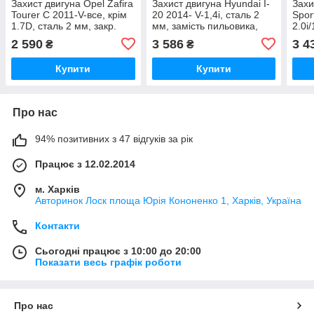
Захист двигуна Opel Zafira
Захист двигуна Hyundai I-
Захи
Tourer C 2011-V-все, крім
20 2014- V-1,4i, сталь 2
Spor
1.7D, сталь 2 мм, закр.
мм, замість пильовика,
2.0i
двс+рад+кп
закр. двс +рад + кп
стал
2 590
3 586
3 4
₴
₴
двс+
Купити
Купити
Про нас
94% позитивних з 47 відгуків за рік
Працює з 12.02.2014
м. Харків
Авторинок Лоск площа Юрія Кононенко 1, Харків, Україна
Контакти
Сьогодні працює з 10:00 до 20:00
Показати весь графік роботи
Про нас