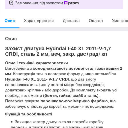
Замовлення під захистом
Опис
Характеристики
Доставка
Оплата
Умови п
Опис
Захист двигуна Hyundai I-40 XL 2011-V-1,7
CRDI, сталь 2 мм, веч, закр. двс+рад+кп
Опис і технічні характеристики
Виготовлена з
холоднокатаної листової сталі завтовшки 2
мм
. Конструкція точно повторює форму днища автомобіля
Hyundai I-40 XL 2011- V-1,7 CRDI
, що дає змогу
встановлювати захист у штатні місця без свердління,
додаткових кріплень або доробок. До комплекту входять усі
необхідні елементи
(болти, гайки, шайби та ін.)
.
Поверхня покрита
порошково-полімерною фарбою
, що
забезпечує стійкість до корозії та механічних пошкоджень.
Функції та особливості
Захищає картер двигуна та за потреби коробку
передач, а також радіатор, від механічних ударів,