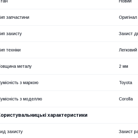
Стан
Новий
ип запчастини
Оригінал
ип захисту
Захист д
ип техніки
Легковий
овщина металу
2 мм
умісність з маркою
Toyota
умісність з моделлю
Corolla
Користувальницькі характеристики
ид захисту
Захист р