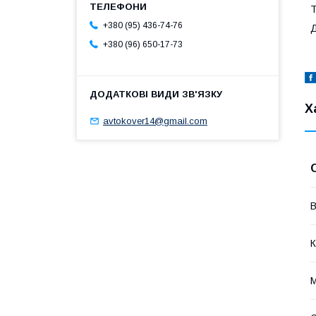
Т
+380 (95) 436-74-76
Д
+380 (96) 650-17-73
Х
avtokover14@gmail.com
В
К
М