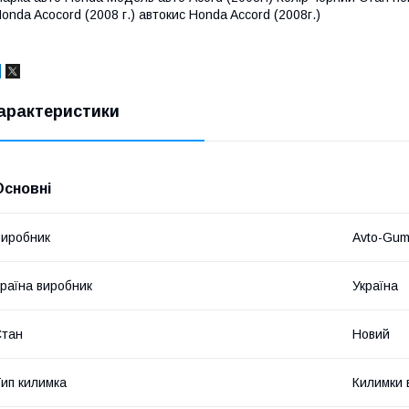
onda Acocord (2008 г.) автокис Honda Accord (2008г.)
арактеристики
Основні
иробник
Avto-Gu
раїна виробник
Україна
Стан
Новий
ип килимка
Килимки 