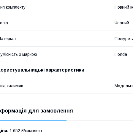
ип комплекту
Повний к
олір
Чорний
атеріал
Поліурет
умісність з маркою
Honda
Користувальницькі характеристики
ид килимків
Модельн
нформація для замовлення
іна:
1 652 ₴/комплект