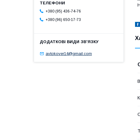
H
+380 (95) 436-74-76
+380 (96) 650-17-73
Х
avtokover14@gmail.com
В
К
Т