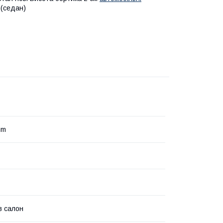
 (седан)
mm
в салон