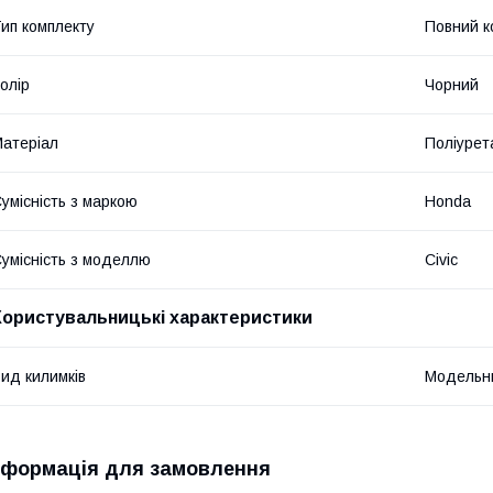
ип комплекту
Повний к
олір
Чорний
атеріал
Поліурет
умісність з маркою
Honda
умісність з моделлю
Civic
Користувальницькі характеристики
ид килимків
Модельн
нформація для замовлення