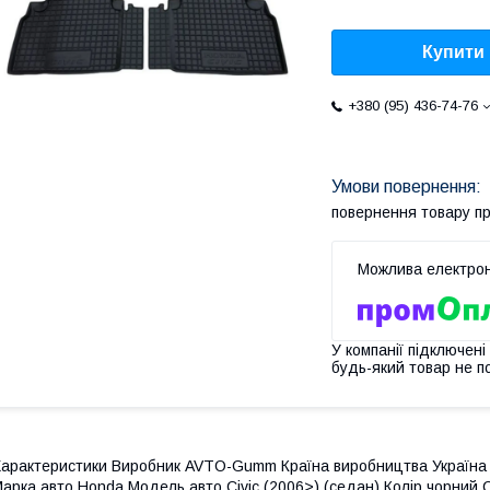
Купити
+380 (95) 436-74-76
повернення товару п
У компанії підключені
будь-який товар не п
арактеристики Виробник AVTO-Gumm Країна виробництва Україна 
арка авто Honda Модель авто Civic (2006>) (седан) Колір чорний 