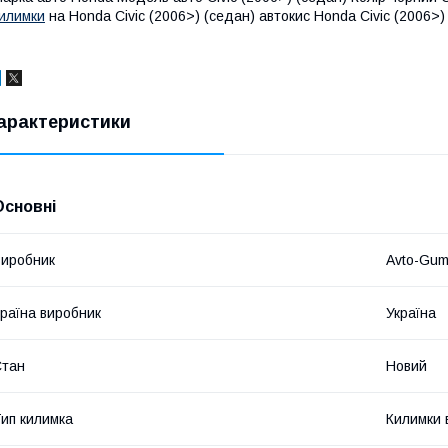
илимки
на Honda Civic (2006>) (седан) автокис Honda Civic (2006>)
арактеристики
Основні
иробник
Avto-Gu
раїна виробник
Україна
Стан
Новий
ип килимка
Килимки 