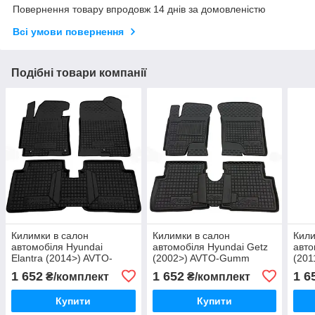
Повернення товару впродовж 14 днів за домовленістю
Всі умови повернення
Подібні товари компанії
Килимки в салон
Килимки в салон
Кили
автомобіля Hyundai
автомобіля Hyundai Getz
авто
Elantra (2014>) AVTO-
(2002>) AVTO-Gumm
(20
Gumm
1 652
1 652
1 6
₴/комплект
₴/комплект
Купити
Купити