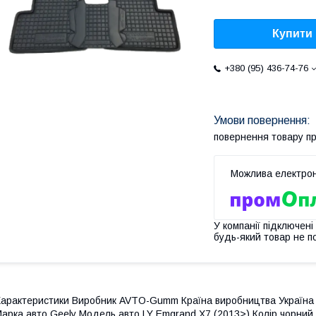
Купити
+380 (95) 436-74-76
повернення товару п
У компанії підключені
будь-який товар не п
арактеристики Виробник AVTO-Gumm Країна виробництва Україна 
арка авто Geely Модель авто LY Emgrand X7 (2013>) Колір чорний