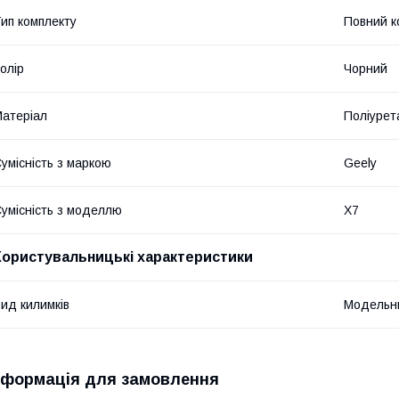
ип комплекту
Повний к
олір
Чорний
атеріал
Поліурет
умісність з маркою
Geely
умісність з моделлю
X7
Користувальницькі характеристики
ид килимків
Модельн
нформація для замовлення