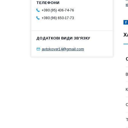
к
+380 (95) 436-74-76
+380 (96) 650-17-73
Х
avtokover14@gmail.com
В
К
Т