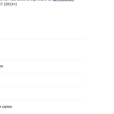
X7 (2013>)
mm
в салон