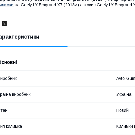
илимки
на Geely LY Emgrand X7 (2013>) автокис Geely LY Emgrand 
арактеристики
Основні
иробник
Avto-Gu
раїна виробник
Україна
Стан
Новий
ип килимка
Килимки 