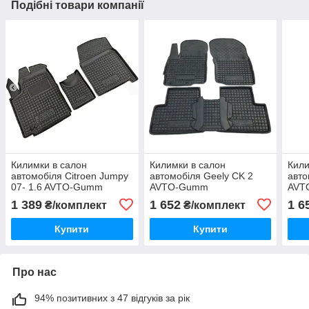
Подібні товари компанії
Килимки в салон
Килимки в салон
Кили
автомобіля Citroen Jumpy
автомобіля Geely CK 2
авто
07- 1.6 AVTO-Gumm
AVTO-Gumm
AVT
1 389
1 652
1 6
₴/комплект
₴/комплект
Купити
Купити
Про нас
94% позитивних з 47 відгуків за рік