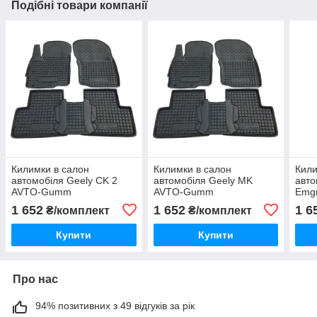
Подібні товари компанії
Килимки в салон
Килимки в салон
Кили
автомобіля Geely CK 2
автомобіля Geely MK
авто
AVTO-Gumm
AVTO-Gumm
Emg
Gu
1 652
1 652
1 6
₴/комплект
₴/комплект
Купити
Купити
Про нас
94% позитивних з 49 відгуків за рік