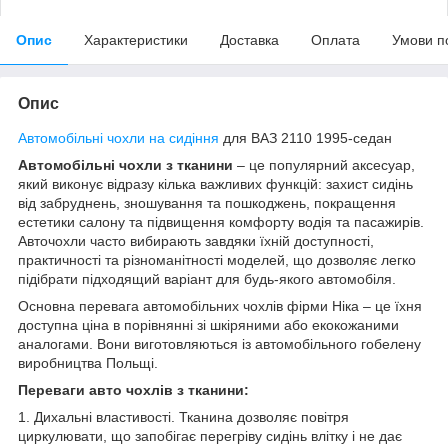
Опис
Характеристики
Доставка
Оплата
Умови п
Опис
Автомобільні чохли на сидіння
для ВАЗ 2110 1995-седан
Автомобільні чохли з тканини
– це популярний аксесуар,
який виконує відразу кілька важливих функцій: захист сидінь
від забруднень, зношування та пошкоджень, покращення
естетики салону та підвищення комфорту водія та пасажирів.
Авточохли часто вибирають завдяки їхній доступності,
практичності та різноманітності моделей, що дозволяє легко
підібрати підходящий варіант для будь-якого автомобіля.
Основна перевага автомобільних чохлів фірми Ніка – це їхня
доступна ціна в порівнянні зі шкіряними або екокожаними
аналогами. Вони виготовляються із автомобільного гобелену
виробництва Польщі.
Переваги авто чохлів з тканини:
1. Дихальні властивості. Тканина дозволяє повітря
циркулювати, що запобігає перегріву сидінь влітку і не дає