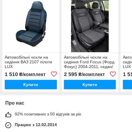
Автомобільні чохли на
Автомобільні чохли на
Авто
сидіння ВАЗ 2107 пілоти
сидіння Ford Focus (Форд
сиді
LUX
Фокус) 2004-2011, седан/
LUX
хетчбек/універсал —
1 510
2 595
1 5
₴/комплект
₴/комплект
модельні
Купити
Купити
Про нас
92% позитивних з 50 відгуків за рік
Працює з 12.02.2014