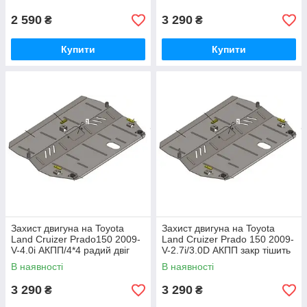
2 590
3 290
₴
₴
Купити
Купити
Захист двигуна на Toyota
Захист двигуна на Toyota
Land Cruizer Prado150 2009-
Land Cruizer Prado 150 2009-
V-4.0i АКПП/4*4 радий двіг
V-2.7i/3.0D АКПП закр тішить
двс
В наявності
В наявності
3 290
3 290
₴
₴