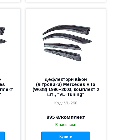
н
Дефлектори вікон
des
(вітровики) Mercedes Vito
мплект
(W638) 1996–2003, комплект 2
"
шт., "VL-Tuning"
VL-298
895 ₴/комплект
В наявності
Купити