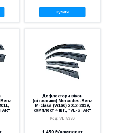
Купити
н
Дефлектори вікон
-Benz
(вітровики) Mercedes-Benz
2011,
M-class (W166) 2012-2019,
STAR"
комплект 4 шт., "VL-STAR"
VLT8386
т
1 450 ₴/комплект