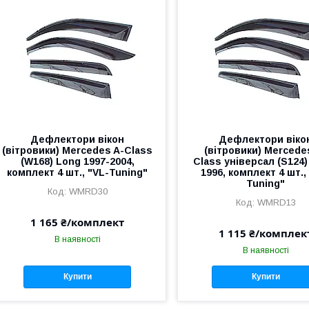
Дефлектори вікон
Дефлектори віко
(вітровики) Mercedes A-Class
(вітровики) Mercede
(W168) Long 1997-2004,
Class універсал (S124)
комплект 4 шт., "VL-Tuning"
1996, комплект 4 шт.,
Tuning"
WMRD30
WMRD13
1 165 ₴/комплект
1 115 ₴/комплек
В наявності
В наявності
Купити
Купити