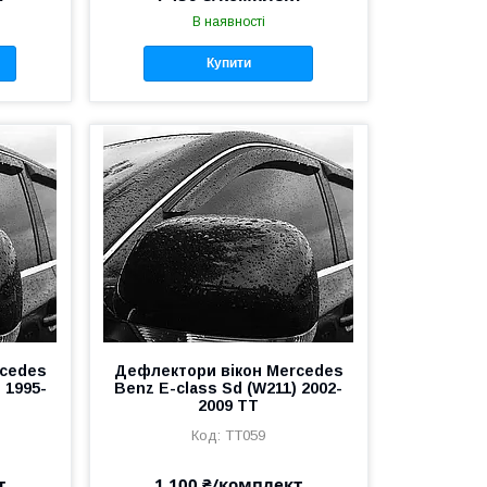
В наявності
Купити
rcedes
Дефлектори вікон Mercedes
 1995-
Benz E-class Sd (W211) 2002-
2009 TT
TT059
т
1 100 ₴/комплект