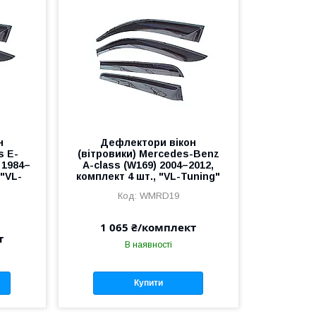
н
Дефлектори вікон
s E-
(вітровики) Mercedes-Benz
 1984–
A-class (W169) 2004–2012,
 "VL-
комплект 4 шт., "VL-Tuning"
WMRD19
1 065 ₴/комплект
т
В наявності
Купити