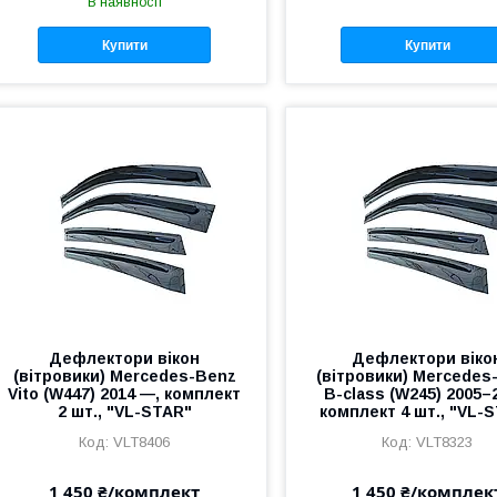
В наявності
Купити
Купити
Дефлектори вікон
Дефлектори віко
(вітровики) Mercedes-Benz
(вітровики) Mercedes
Vito (W447) 2014 —, комплект
B-class (W245) 2005–
2 шт., "VL-STAR"
комплект 4 шт., "VL-
VLT8406
VLT8323
1 450 ₴/комплект
1 450 ₴/комплек