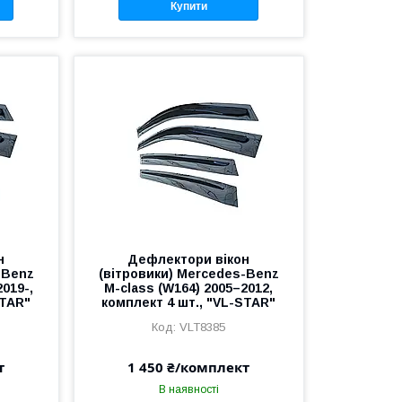
Купити
н
Дефлектори вікон
-Benz
(вітровики) Mercedes-Benz
2019-,
M-class (W164) 2005–2012,
STAR"
комплект 4 шт., "VL-STAR"
VLT8385
т
1 450 ₴/комплект
В наявності