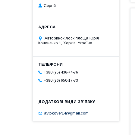
Сергій
Авторинок Лоск площа Юрія
Кононенко 1, Харків, Україна
+380 (95) 436-74-76
+380 (96) 650-17-73
avtokover14@gmail.com