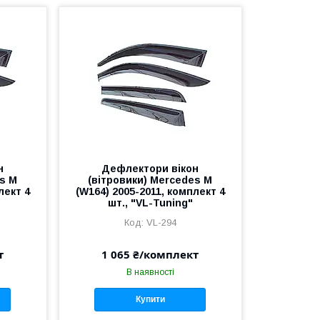
н
Дефлектори вікон
es M
(вітровики) Mercedes M
лект 4
(W164) 2005-2011, комплект 4
шт., "VL-Tuning"
VL-294
т
1 065 ₴/комплект
В наявності
Купити