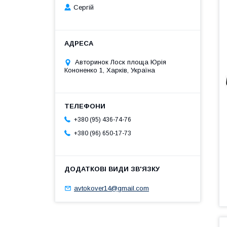
Сергій
Авторинок Лоск площа Юрія
Кононенко 1, Харків, Україна
+380 (95) 436-74-76
+380 (96) 650-17-73
avtokover14@gmail.com