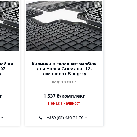
мобіля
Килимки в салон автомобіля
-07
для Honda Crosstour 12-
y
компонент Stingray
1030084
т
1 537 ₴/комплект
Немає в наявності
+380 (95) 436-74-76